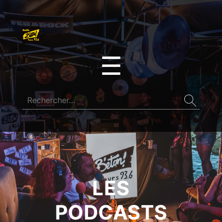
☰
LES
PODCASTS