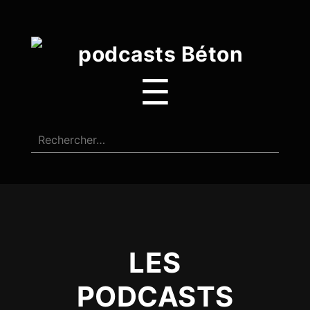
☰
LES
PODCASTS