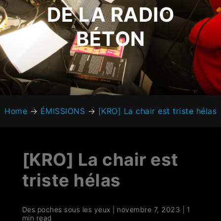
DE LA RADIO
BÉTON
Home
→
ÉMISSIONS
→
[KRO] La chair est triste hélas
[KRO] La chair est
triste hélas
Des poches sous les yeux
|
novembre 7, 2023
|
1
min read