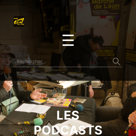
☰
LES
PODCASTS