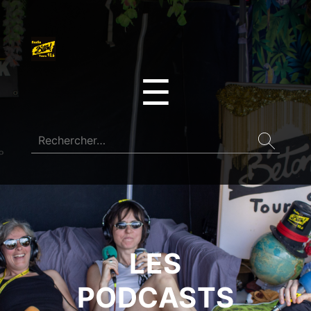
☰
LES
PODCASTS