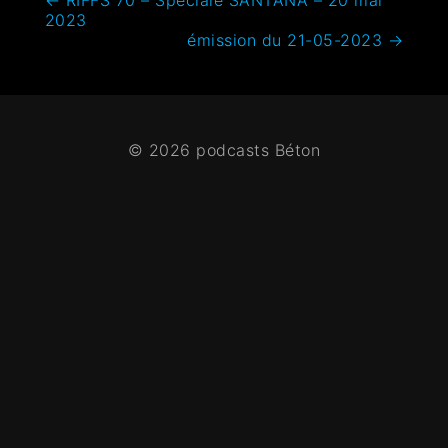
←
RIFFS 70 – Spéciale SANTANA – 20 mai
2023
émission du 21-05-2023
→
© 2026 podcasts Béton