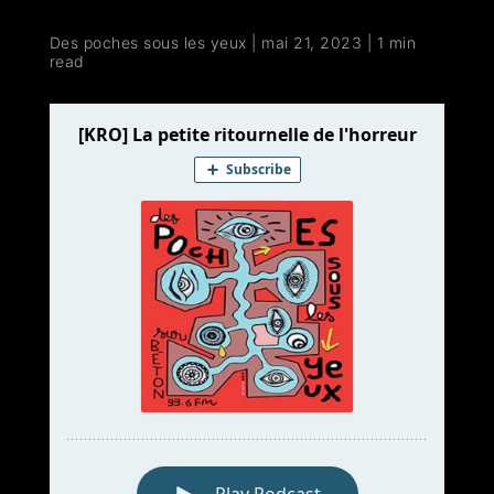
Des poches sous les yeux
|
mai 21, 2023
|
1 min
read