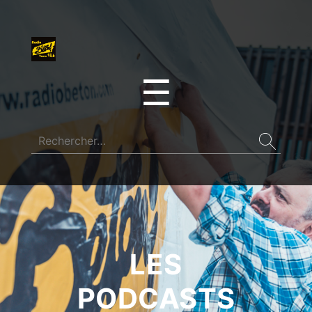
☰
LES
PODCASTS