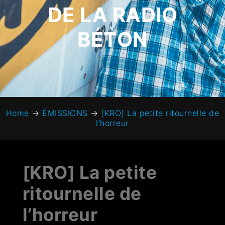
DE LA RADIO
BÉTON
Home
→
ÉMISSIONS
→
[KRO] La petite ritournelle de
l’horreur
[KRO] La petite
ritournelle de
l’horreur