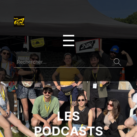
☰
LES
PODCASTS