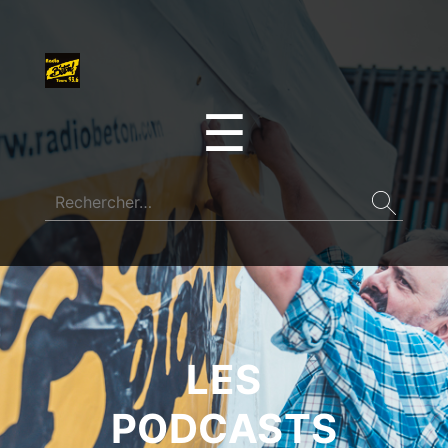
☰
LES
PODCASTS