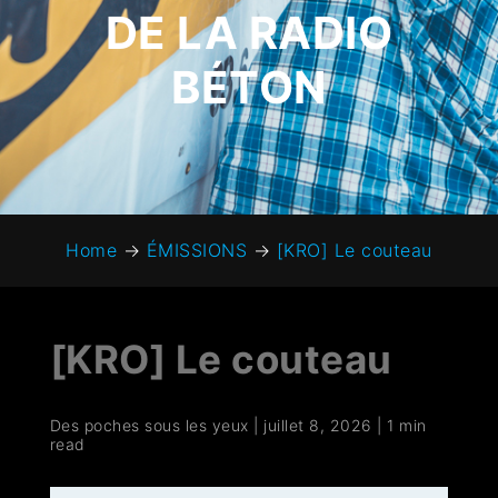
DE LA RADIO
BÉTON
Home
→
ÉMISSIONS
→
[KRO] Le couteau
[KRO] Le couteau
Des poches sous les yeux
|
juillet 8, 2026
|
1 min
read