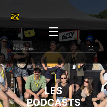
☰
LES
PODCASTS