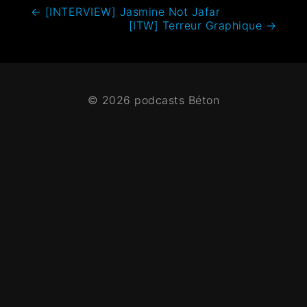
←
[INTERVIEW] Jasmine Not Jafar
[ITW] Terreur Graphique
→
© 2026 podcasts Béton