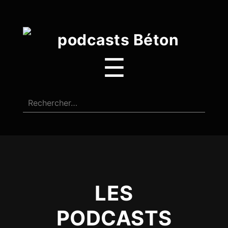
☰
LES
PODCASTS