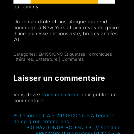
par Jimmy
Un roman drôle et nostalgique qui rend
hommage à New York et aux rêves de gloire
d’une jeunesse enthousiaste, fin des années
70.
Categories:
ÉMISSIONS
Étiquettes :
chroniques
littéraires
,
Littérature
|
Comments
Laisser un commentaire
Vous devez
vous connecter
pour publier un
commentaire.
←
Leçon de l’IA – 29/06/2025 – A l’écoute
de ce qu’on entend pas
BIG BAZOUNGA BOOGALOO // speciale
PRENOMS (first names) 01 12 25
→