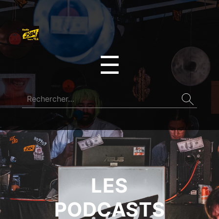
☰
LES
PODCASTS