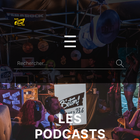
☰
LES
PODCASTS