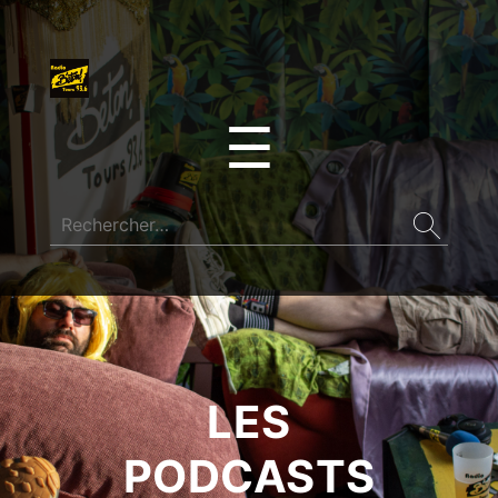
☰
LES
PODCASTS