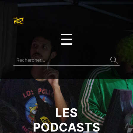
☰
LES
PODCASTS