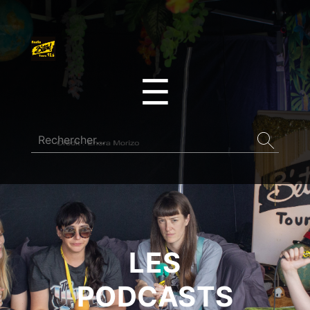
☰
LES
PODCASTS