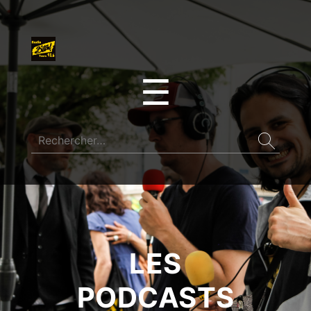
☰
LES
PODCASTS