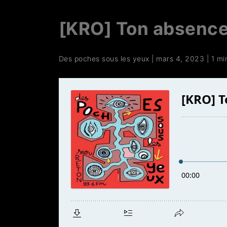
[KRO] Ton absence
Des poches sous les yeux
|
mars 4, 2023
|
1 mi