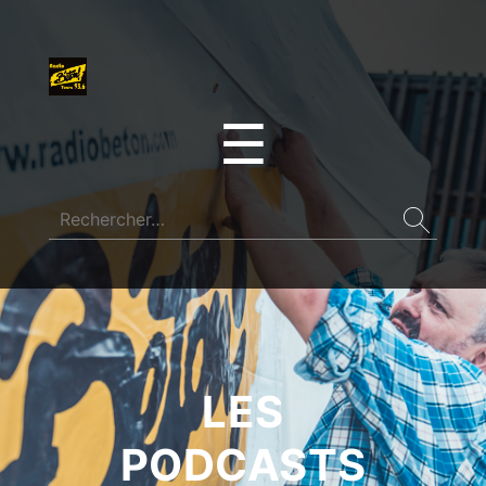
☰
LES
PODCASTS