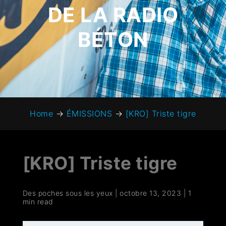
DE LA RADIO
BÉTON
Home
→
ÉMISSIONS
→
[KRO] Triste tigre
[KRO] Triste tigre
Des poches sous les yeux
|
octobre 13, 2023
|
1
min read