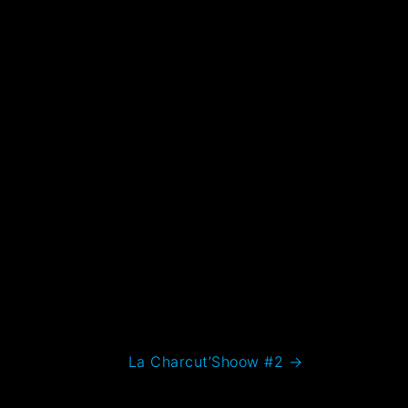
La Charcut’Shoow #2
→