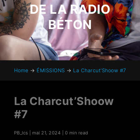
DE LA RADIO
BÉTON
Home
→
ÉMISSIONS
→
La Charcut’Shoow #7
La Charcut’Shoow
#7
PB_lcs
|
mai 21, 2024
|
0 min read