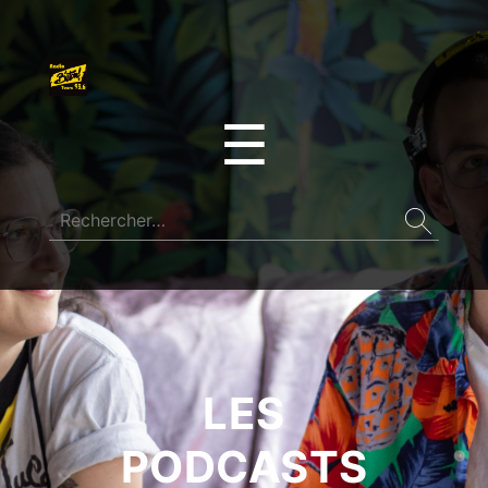
☰
LES
PODCASTS