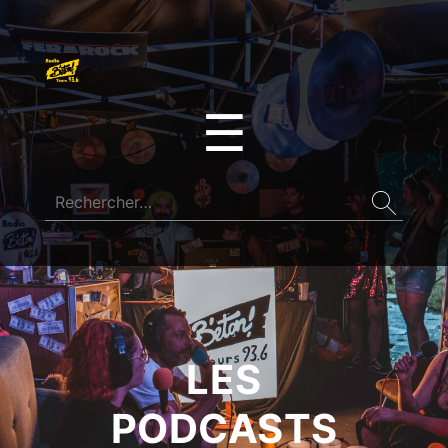
☰
LES
PODCASTS