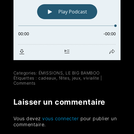
Categories:
ÉMISSIONS
,
LE BIG BAMBOO
Étiquettes :
cadeaux
,
fêtes
,
jeux
,
vivialite
|
Comments
Laisser un commentaire
Vous devez
vous connecter
pour publier un
commentaire.