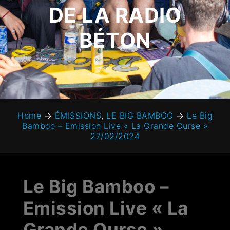
DE LA RADIO
BÉTON
Home
→
ÉMISSIONS
,
LE BIG BAMBOO
→
Le Big
Bamboo – Emission Live « La Grande Ourse »
27/02/2024
Le Big Bamboo –
Emission Live « La
Grande Ourse »