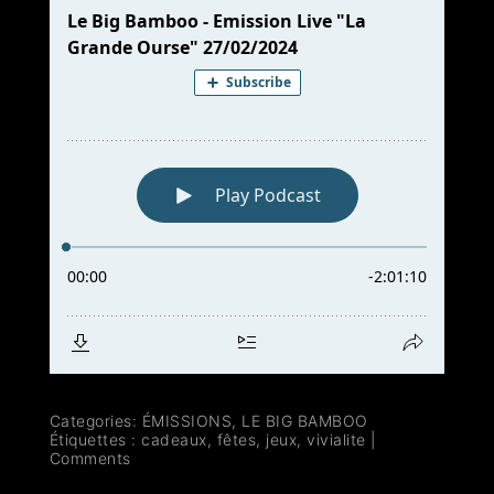
Categories:
ÉMISSIONS
,
LE BIG BAMBOO
Étiquettes :
cadeaux
,
fêtes
,
jeux
,
vivialite
|
Comments