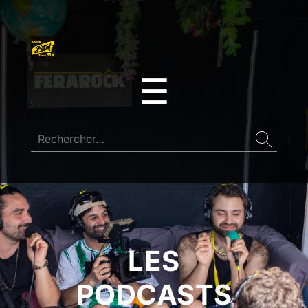
☰
LES
PODCASTS