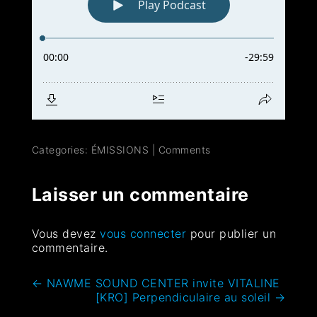
Categories:
ÉMISSIONS
|
Comments
Laisser un commentaire
Vous devez
vous connecter
pour publier un
commentaire.
←
NAWME SOUND CENTER invite VITALINE
[KRO] Perpendiculaire au soleil
→