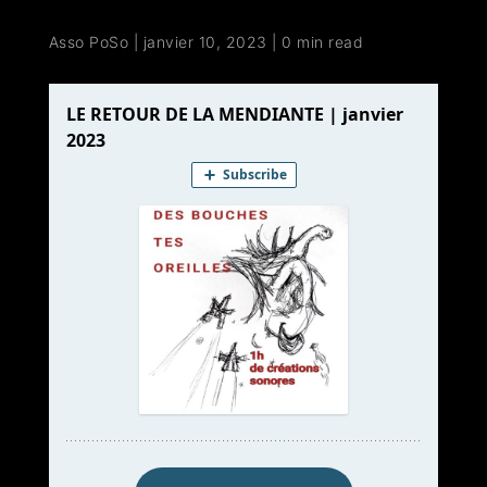
Asso PoSo
|
janvier 10, 2023
|
0 min read