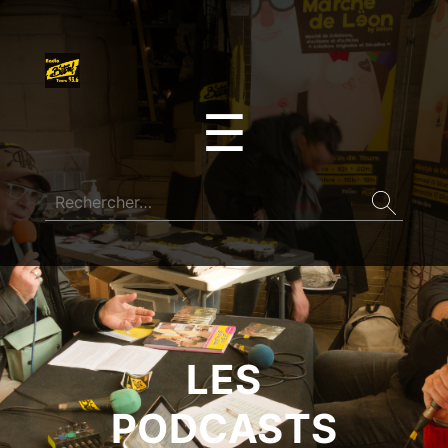
☰
LES
PODCASTS