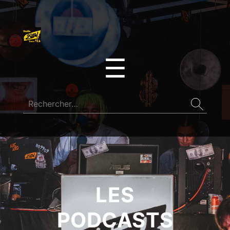
☰
LES
PODCASTS