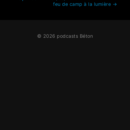
feu de camp à la lumière
→
© 2026 podcasts Béton