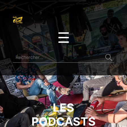
☰
LES
PODCASTS