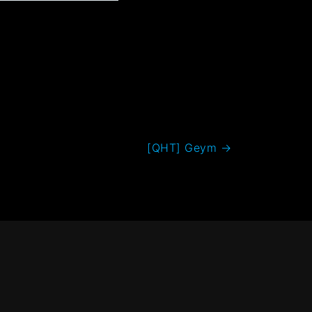
[QHT] Geym
→