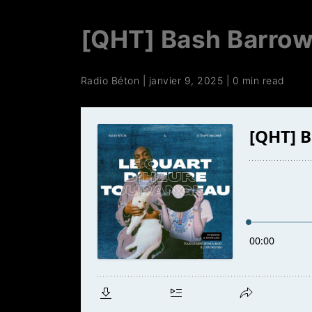
[QHT] Bash Barro
Radio Béton
|
janvier 9, 2025
|
0 min read