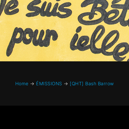
Home
→
ÉMISSIONS
→
[QHT] Bash Barrow