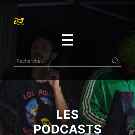
☰
LES
PODCASTS