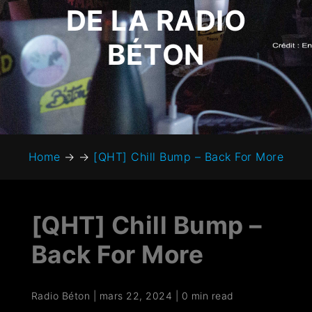
DE LA RADIO
BÉTON
Home
→
→
[QHT] Chill Bump – Back For More
[QHT] Chill Bump –
Back For More
Radio Béton
|
mars 22, 2024
|
0 min read