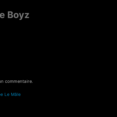
he Boyz
un commentaire.
be Le Mâle