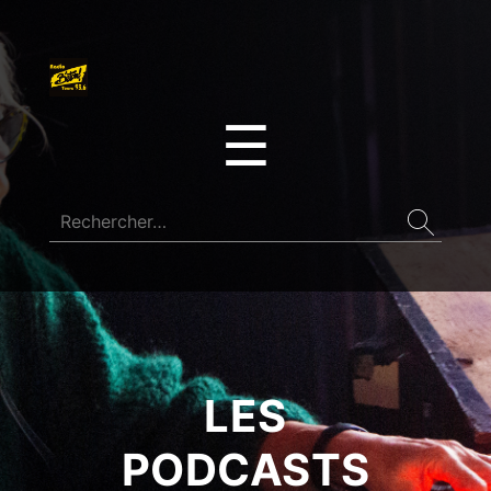
☰
LES
PODCASTS