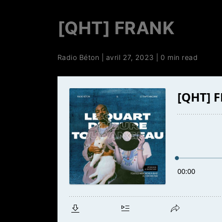
[QHT] FRANK
Radio Béton
|
avril 27, 2023
|
0 min read