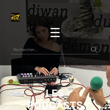
☰
LES
PODCASTS