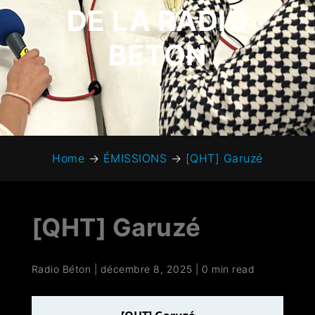
DE LA RADIO
BÉTON
Home
→
ÉMISSIONS
→
[QHT] Garuzé
[QHT] Garuzé
Radio Béton
|
décembre 8, 2025
|
0 min read