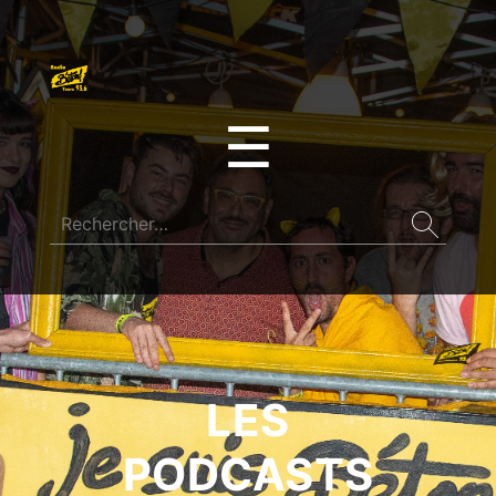
☰
LES
PODCASTS