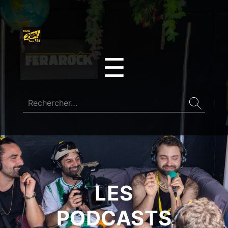
☰
LES
PODCASTS