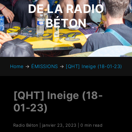
DE LA RADIO
BÉTON
Home
→
ÉMISSIONS
→
[QHT] Ineige (18-01-23)
[QHT] Ineige (18-
01-23)
Radio Béton
|
janvier 23, 2023
|
0 min read