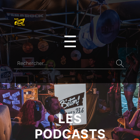
☰
LES
PODCASTS