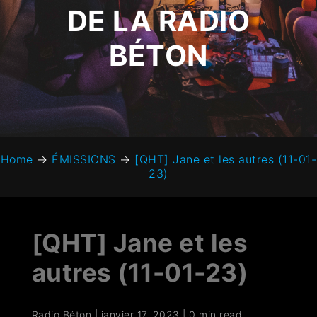
DE LA RADIO
BÉTON
Home
→
ÉMISSIONS
→
[QHT] Jane et les autres (11-01-
23)
[QHT] Jane et les
autres (11-01-23)
Radio Béton
|
janvier 17, 2023
|
0 min read