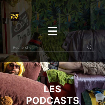
☰
LES
PODCASTS