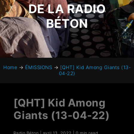
DE LA RADIO
BÉTON
Home
→
ÉMISSIONS
→
[QHT] Kid Among Giants (13-
04-22)
[QHT] Kid Among
Giants (13-04-22)
Radio Béton
|
avril 13, 2022
|
0 min read