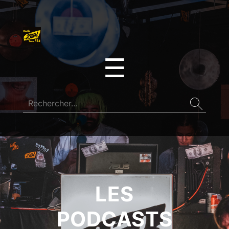
☰
LES
PODCASTS