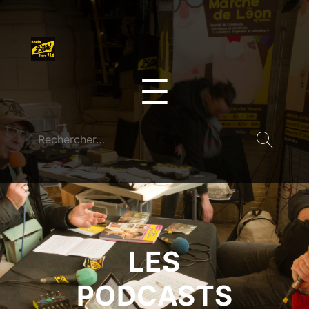
☰
LES
PODCASTS