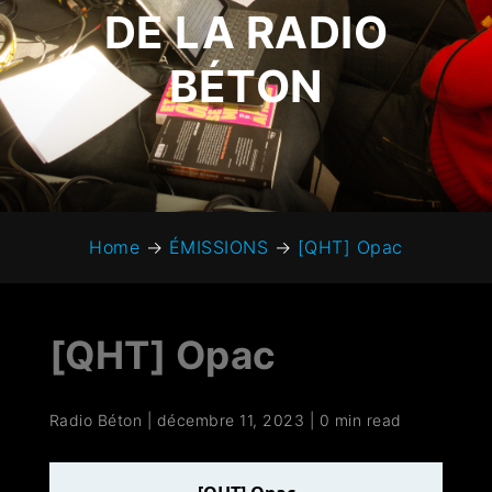
DE LA RADIO
BÉTON
Home
→
ÉMISSIONS
→
[QHT] Opac
[QHT] Opac
Radio Béton
|
décembre 11, 2023
|
0 min read