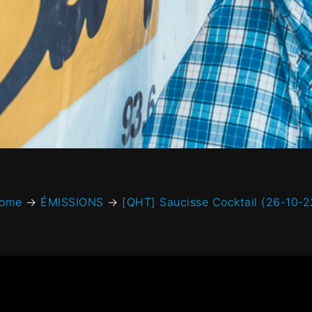
ome
→
ÉMISSIONS
→
[QHT] Saucisse Cocktail (26-10-2