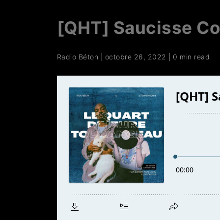
[QHT] Saucisse Co
Radio Béton
|
octobre 26, 2022
|
0 min read