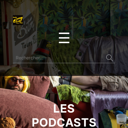
☰
LES
PODCASTS