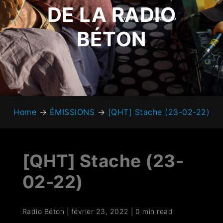
DE LA RADIO
BÉTON
Home
→
ÉMISSIONS
→
[QHT] Stache (23-02-22)
[QHT] Stache (23-
02-22)
Radio Béton
|
février 23, 2022
|
0 min read