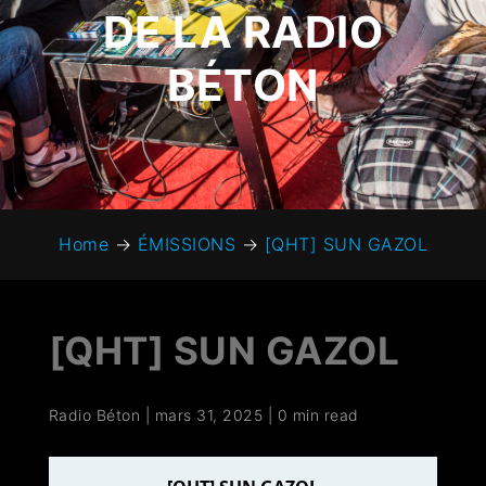
DE LA RADIO
BÉTON
Home
→
ÉMISSIONS
→
[QHT] SUN GAZOL
[QHT] SUN GAZOL
Radio Béton
|
mars 31, 2025
|
0 min read