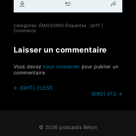
Categories:
ÉMISSIONS
Étiquettes :
QHT
|
Comments
Laisser un commentaire
Vous devez
vous connecter
pour publier un
commentaire.
←
[QHT] //LESS
[KRO] V13
→
© 2026 podcasts Béton