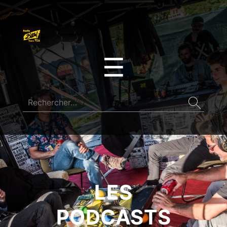
☰
LES
PODCASTS