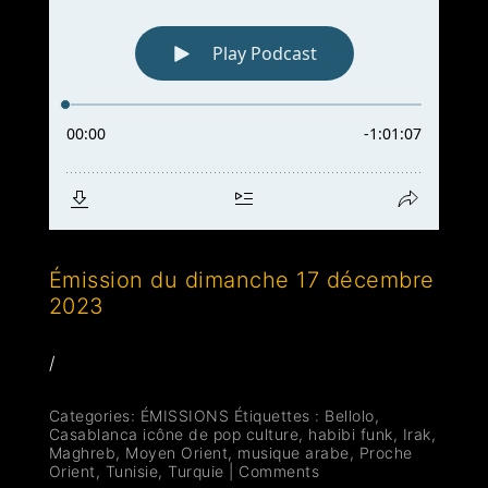
Émission du dimanche 17 décembre
2023
/
Categories:
ÉMISSIONS
Étiquettes :
Bellolo
,
Casablanca icône de pop culture
,
habibi funk
,
Irak
,
Maghreb
,
Moyen Orient
,
musique arabe
,
Proche
Orient
,
Tunisie
,
Turquie
|
Comments