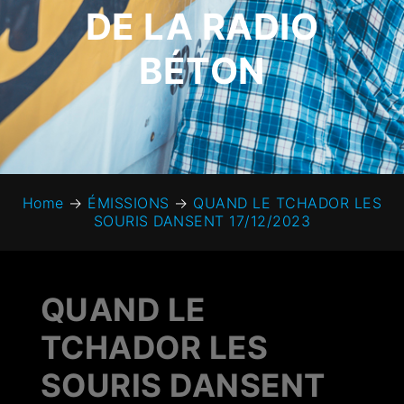
DE LA RADIO
BÉTON
Home
→
ÉMISSIONS
→
QUAND LE TCHADOR LES
SOURIS DANSENT 17/12/2023
QUAND LE
TCHADOR LES
SOURIS DANSENT