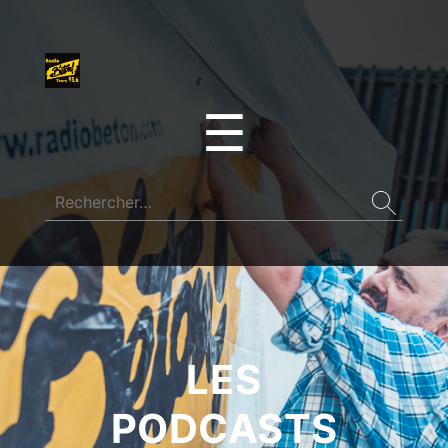
☰
LES
PODCASTS