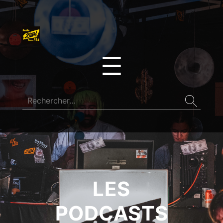
☰
LES
PODCASTS