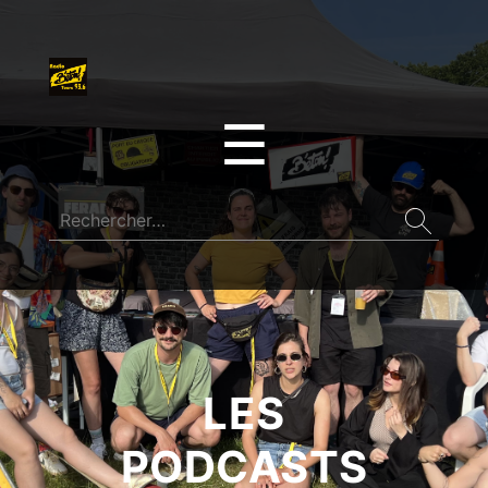
☰
LES
PODCASTS