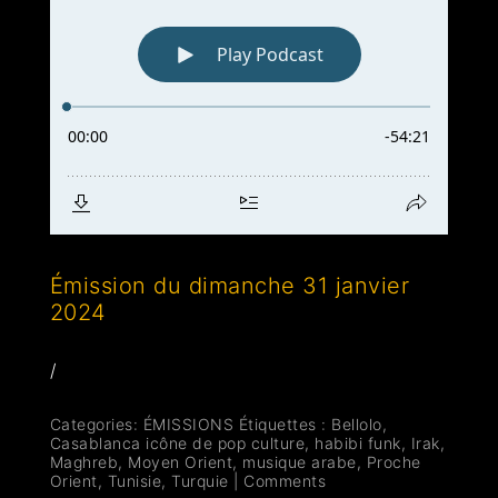
Émission du dimanche 31 janvier
2024
/
Categories:
ÉMISSIONS
Étiquettes :
Bellolo
,
Casablanca icône de pop culture
,
habibi funk
,
Irak
,
Maghreb
,
Moyen Orient
,
musique arabe
,
Proche
Orient
,
Tunisie
,
Turquie
|
Comments