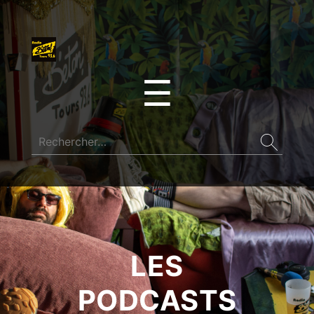
☰
LES
PODCASTS