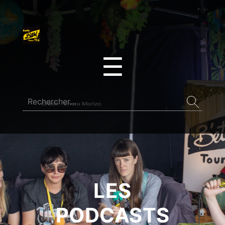
☰
LES
PODCASTS