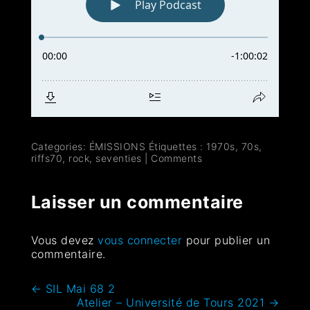
Categories:
ÉMISSIONS
Étiquettes :
1970s
,
70s
,
riffs70
,
rock
,
seventies
|
Comments
Laisser un commentaire
Vous devez
vous connecter
pour publier un
commentaire.
←
SIL Mai 68 2
Atelier – Université de Tours 2021
→