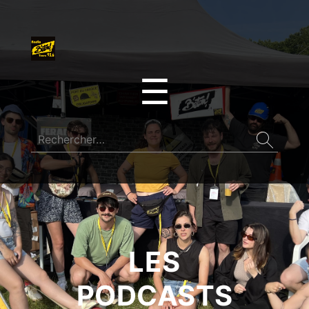
☰
LES
PODCASTS