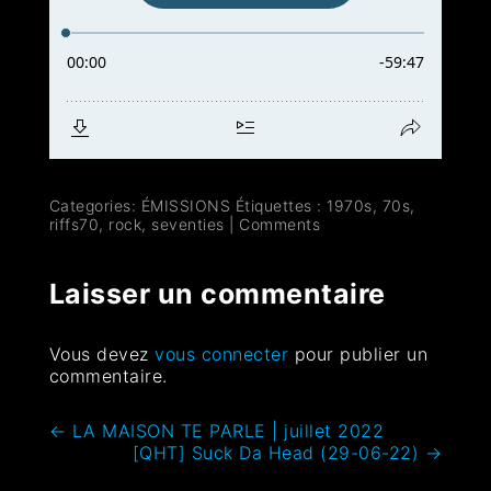
Categories:
ÉMISSIONS
Étiquettes :
1970s
,
70s
,
riffs70
,
rock
,
seventies
|
Comments
Laisser un commentaire
Vous devez
vous connecter
pour publier un
commentaire.
←
LA MAISON TE PARLE | juillet 2022
[QHT] Suck Da Head (29-06-22)
→