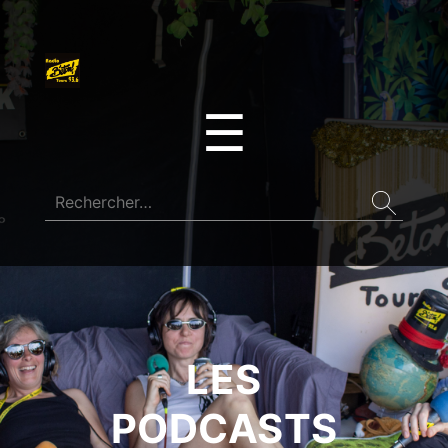
☰
LES
PODCASTS