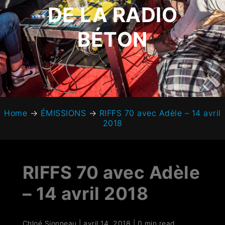
DE LA RADIO
BÉTON
Home
→
ÉMISSIONS
→
RIFFS 70 avec Adèle – 14 avril
2018
RIFFS 70 avec Adèle
– 14 avril 2018
Chloé Sionneau
|
avril 14, 2018
|
0 min read