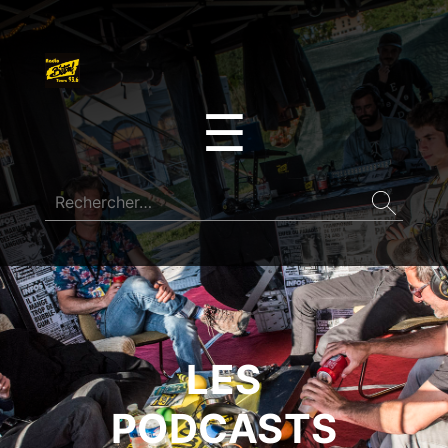
☰
LES
PODCASTS