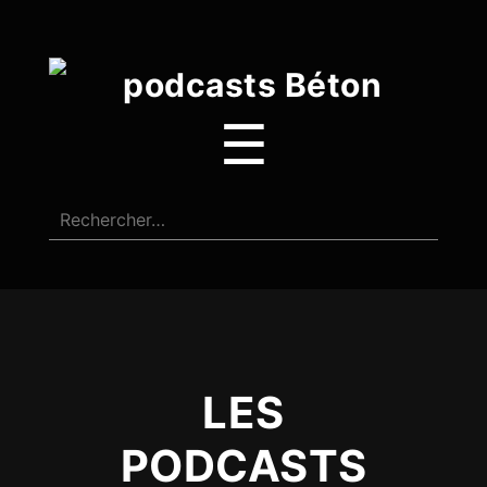
☰
LES
PODCASTS