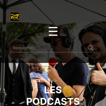
☰
LES
PODCASTS