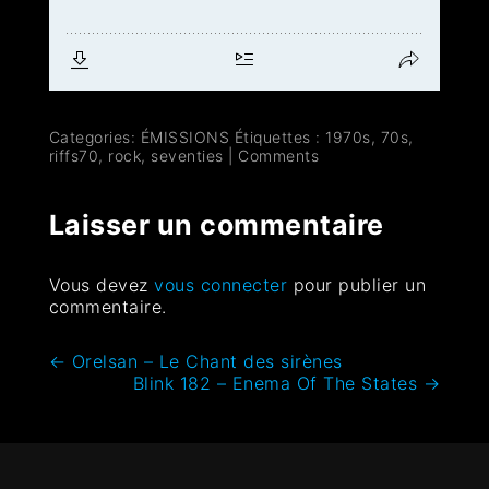
Categories:
ÉMISSIONS
Étiquettes :
1970s
,
70s
,
riffs70
,
rock
,
seventies
|
Comments
Laisser un commentaire
Vous devez
vous connecter
pour publier un
commentaire.
←
Orelsan – Le Chant des sirènes
Blink 182 – Enema Of The States
→