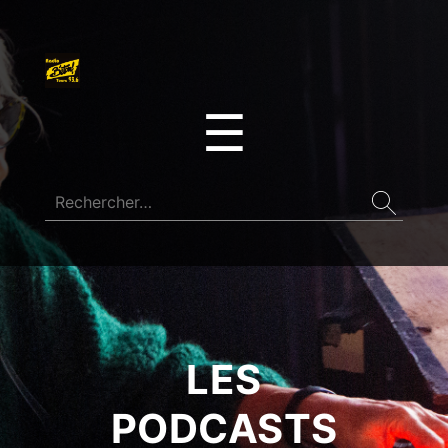
☰
LES
PODCASTS