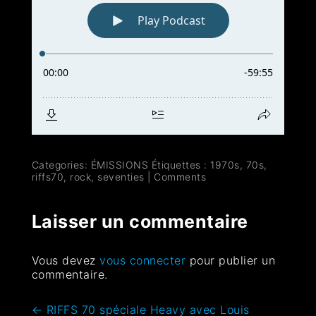
Categories:
ÉMISSIONS
Étiquettes :
1970s
,
70s
,
riffs70
,
rock
,
seventies
|
Comments
Laisser un commentaire
Vous devez
vous connecter
pour publier un
commentaire.
←
RIFFS 70 spéciale Heavy avec Louis